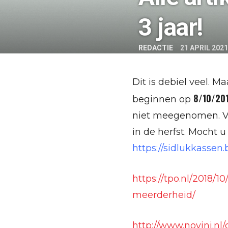
3 jaar!
REDACTIE
21 APRIL 2021
Dit is debiel veel. M
8/10/20
beginnen op
niet meegenomen. Ve
in de herfst. Mocht u
https://sidlukkassen
https://tpo.nl/2018/
meerderheid/
http://www.novini.n