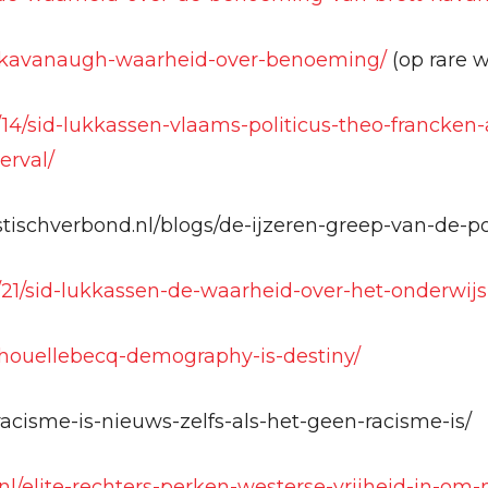
e/kavanaugh-waarheid-over-benoeming/
(op rare w
0/14/sid-lukkassen-vlaams-politicus-theo-francken-
erval/
ischverbond.nl/blogs/de-ijzeren-greep-van-de-po
10/21/sid-lukkassen-de-waarheid-over-het-onderwij
e/houellebecq-demography-is-destiny/
/racisme-is-nieuws-zelfs-als-het-geen-racisme-is/
.nl/elite-rechters-perken-westerse-vrijheid-in-om