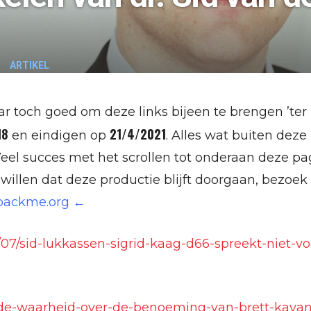
ARTIKEL
aar toch goed om deze links bijeen te brengen ’ter 
18
21/4/2021
en eindigen op
. Alles wat buiten deze 
el succes met het scrollen tot onderaan deze pag
 willen dat deze productie blijft doorgaan, bezoek
.backme.org ←
10/07/sid-lukkassen-sigrid-kaag-d66-spreekt-niet-v
l/de-waarheid-over-de-benoeming-van-brett-kava