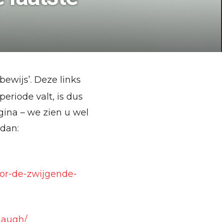
bewijs’. Deze links
periode valt, is dus
ina – we zien u wel
 dan:
oor-de-zwijgende-
naugh/