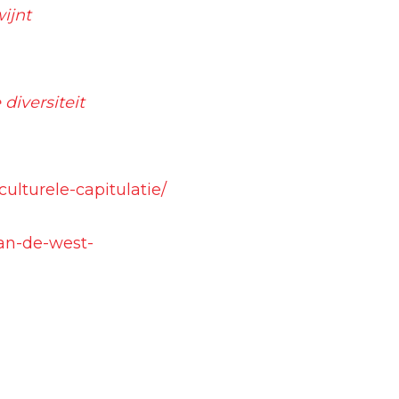
ijnt
diversiteit
culturele-capitulatie/
van-de-west-