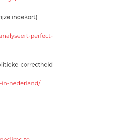
ijze ingekort)
analyseert-perfect-
litieke-correctheid
s-in-nederland/
-moslims-te-