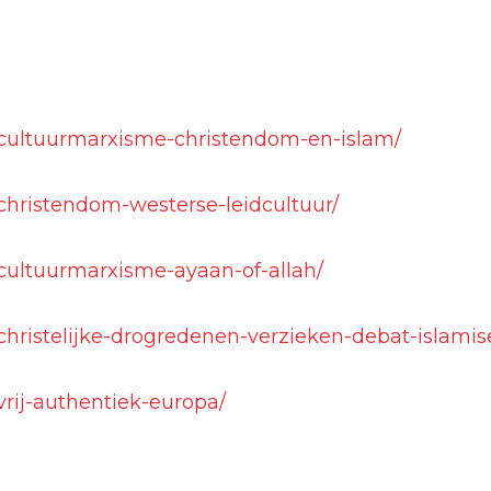
e/cultuurmarxisme-christendom-en-islam/
/christendom-westerse-leidcultuur/
/cultuurmarxisme-ayaan-of-allah/
/christelijke-drogredenen-verzieken-debat-islamis
vrij-authentiek-europa/