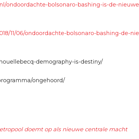
l.nl/ondoordachte-bolsonaro-bashing-is-de-nieuw
l/2018/11/06/ondoordachte-bolsonaro-bashing-de-n
e/houellebecq-demography-is-destiny/
l/programma/ongehoord/
tropool doemt op als nieuwe centrale macht