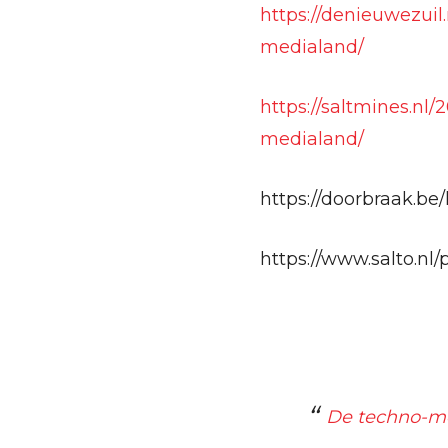
https://denieuwezui
medialand/
https://saltmines.n
medialand/
https://doorbraak.b
https://www.salto.n
De techno-me