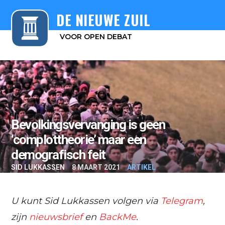
DE NIEUWE ZUIL
VOOR OPEN DEBAT
Bevolkingsvervanging is geen
‘complottheorie’ maar een
demografisch feit
SID LUKKASSEN
8 MAART 2021
ARTIKEL
U kunt Sid Lukkassen volgen via
Telegram
,
zijn
nieuwsbrief
en
BackMe
.