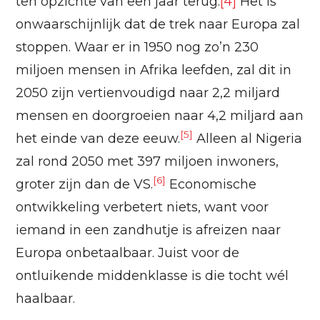
ten opzichte van een jaar terug.
[4]
Het is
onwaarschijnlijk dat de trek naar Europa zal
stoppen. Waar er in 1950 nog zo’n 230
miljoen mensen in Afrika leefden, zal dit in
2050 zijn vertienvoudigd naar 2,2 miljard
mensen en doorgroeien naar 4,2 miljard aan
[5]
het einde van deze eeuw.
Alleen al Nigeria
zal rond 2050 met 397 miljoen inwoners,
[6]
groter zijn dan de VS.
Economische
ontwikkeling verbetert niets, want voor
iemand in een zandhutje is afreizen naar
Europa onbetaalbaar. Juist voor de
ontluikende middenklasse is die tocht wél
haalbaar.