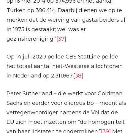
op 16 mei 2014 op 374.996 en het aantal
Turken op 396.414. Daarbij dienen we op te
merken dat de werving van gastarbeiders al
in 1975 is gestaakt; wel was er
gezinshereniging.”
[37]
Op 14 juli 2020 peilde CBS StatLine peilde
het totaal aantal niet-Westerse allochtonen
in Nederland op 2.311.867.
[38]
Peter Sutherland – die werkt voor Goldman
Sachs en eerder voor oliereus bp – meent als
vertegenwoordiger namens de VN dat de
EU zich moet inzetten om “de homogeniteit
van haar lidstaten te ondermijnen.”
[39]
Met