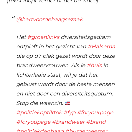
(
tekst loopt verder onder de video
)
@hartvoordehaagsezaak
Het
#groenlinks
diversiteitsgedram
ontploft in het gezicht van
#Halsema
die op d’r plek gezet wordt door deze
brandweervrouwen. Als je
#huis
in
lichterlaaie staat, wil je dat het
geblust wordt door de beste mensen
en niet door een diversiteitsquotum.
Stop die waanzin.
#politiekoptiktok
#fyp
#foryourpage
#foryoupage
#brandweer
#brand
#politiekdenhaag
#burgemeester