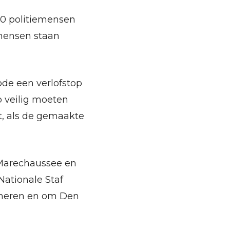
0 politiemensen
emensen staan
de een verlofstop
p veilig moeten
t, als de gemaakte
e Marechaussee en
Nationale Staf
ineren en om Den