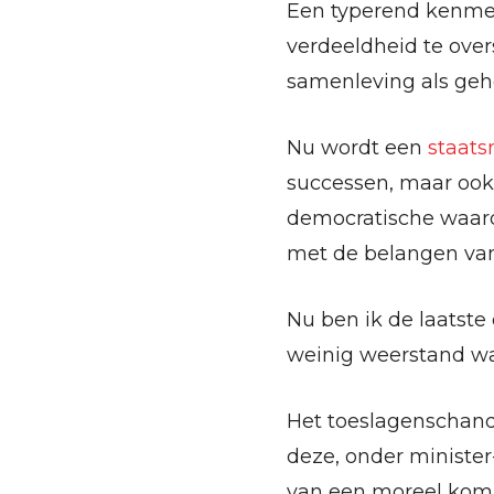
Een typerend kenmer
verdeeldheid te over
samenleving als geh
Nu wordt een
staats
successen, maar ook 
democratische waard
met de belangen van
Nu ben ik de laatste
weinig weerstand was
Het toeslagenschanda
deze, onder ministe
van een moreel kompa