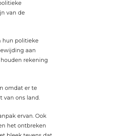
olitieke
jn van de
 hun politieke
oewijding aan
n houden rekening
en omdat er te
t van ons land.
aanpak ervan. Ook
en het ontbreken
et bleek tevens dat