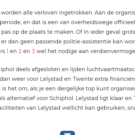
 worden alle verloven ingetrokken. Aan de organi
eriode, en dat is een van overheidswege officieel 
as op de plaats te maken. Of in ieder geval gro
 er dan geen passende politie-assistentie kan w
ers
1
en
2
en
3
wel het nodige aan verdienvermogen
phol deels afgesloten en lijden luchtvaartmaats
dan weer voor Lelystad en Twente extra financiën
 is het om, als je een dergelijke top kunt organis
ls alternatief voor Schiphol. Lelystad ligt klaar en
ciliteiten van Lelystad wellicht kan gebruiken, sn