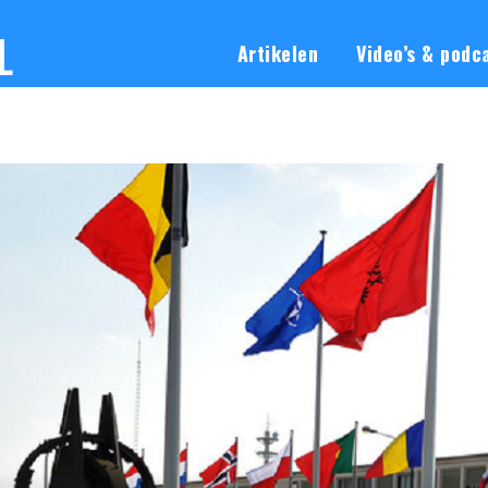
L
Artikelen
Video’s & podc