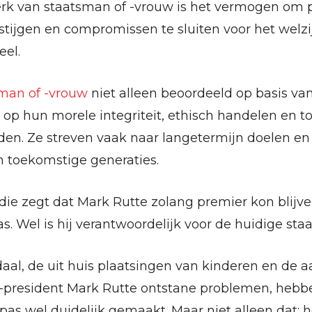
k van staatsman of -vrouw is het vermogen om p
stijgen en compromissen te sluiten voor het welzi
eel.
man of -vrouw
niet alleen beoordeeld op basis van
op hun morele integriteit, ethisch handelen en t
en. Ze streven vaak naar langetermijn doelen e
 toekomstige generaties.
 die zegt dat Mark Rutte zolang premier kon blijv
. Wel is hij verantwoordelijk voor de huidige staa
al, de uit huis plaatsingen van kinderen en de 
r-president Mark Rutte ontstane problemen, hebb
s wel duidelijk gemaakt. Maar niet alleen dat; h