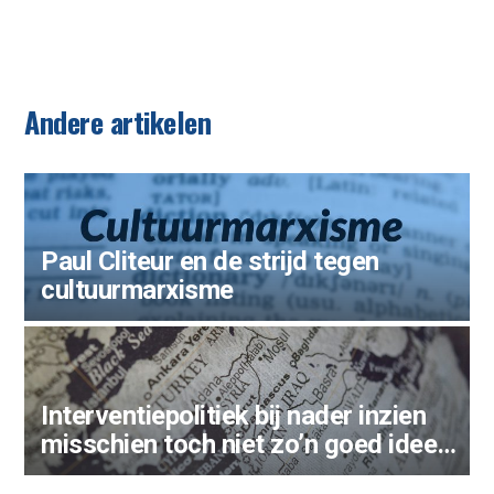
De economische lente van het
Andere artikelen
gezond verstand
Paul Cliteur en de strijd tegen
cultuurmarxisme
Interventiepolitiek bij nader inzien
misschien toch niet zo’n goed idee…
In wreedaardigheid herschapen?