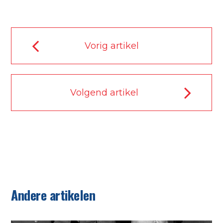
Vorig artikel
Volgend artikel
Slechte journalistiek van Het
Financieele Dagblad over
Andere artikelen
vrouwenemancipatie
Prikbord nr 775 (juni 2020)