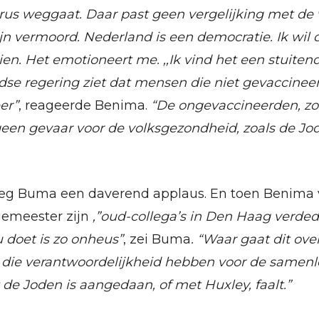
rus weggaat. Daar past geen vergelijking met de
ijn vermoord. Nederland is een democratie. Ik wil 
ien. Het emotioneert me. ,,Ik vind het een stuitend
se regering ziet dat mensen die niet gevaccineerd
er”
, reageerde Benima.
“De ongevaccineerden, zoa
 geen gevaar voor de volksgezondheid, zoals de Jo
g Buma een daverend applaus. En toen Benima v
gemeester zijn
,”oud-collega’s in Den Haag verded
 doet is zo onheus”
, zei Buma
. “Waar gaat dit ove
ie verantwoordelijkheid hebben voor de samenle
 de Joden is aangedaan, of met Huxley, faalt.”