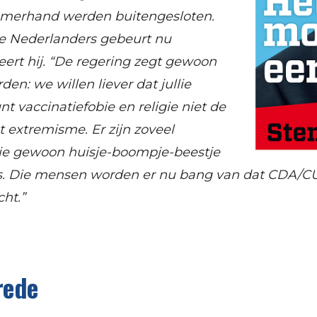
amerhand werden buitengesloten.
e Nederlanders gebeurt nu
teert hij. “De regering zegt gewoon
en: we willen liever dat jullie
t vaccinatiefobie en religie niet de
 extremisme. Er zijn zoveel
ie gewoon huisje-boompje-beestje
rs. Die mensen worden er nu bang van dat CDA/
ht.”
rede