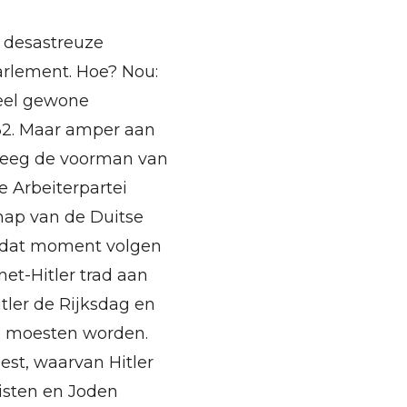
 desastreuze
rlement. Hoe? Nou:
eel gewone
32. Maar amper aan
kreeg de voorman van
e Arbeiterpartei
chap van de Duitse
f dat moment volgen
et-Hitler trad aan
itler de Rijksdag en
en moesten worden.
st, waarvan Hitler
isten en Joden