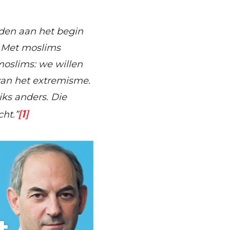
oden aan het begin
 Met moslims
moslims: we willen
 van het extremisme.
iks anders. Die
[1]
ht.”