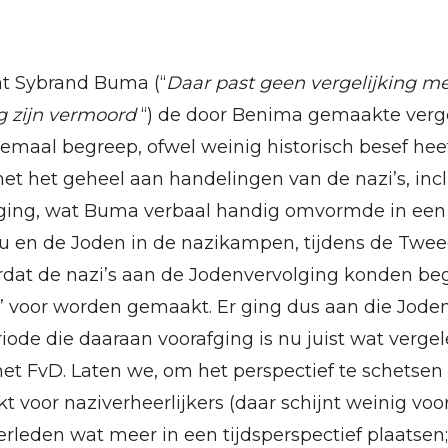
dat Sybrand Buma (“
Daar past geen vergelijking m
g zijn vermoord
“) de door Benima gemaakte verge
elemaal begreep, ofwel weinig historisch besef he
met het geheel aan handelingen van de nazi’s, inc
ging, wat Buma verbaal handig omvormde in een v
nu en de Joden in de nazikampen, tijdens de Twe
oordat de nazi’s aan de Jodenvervolging konden b
ijp’ voor worden gemaakt. Er ging dus aan die Jod
riode die daaraan voorafging is nu juist wat verg
t FvD. Laten we, om het perspectief te schetsen 
voor naziverheerlijkers (daar schijnt weinig voor 
erleden wat meer in een tijdsperspectief plaatsen;