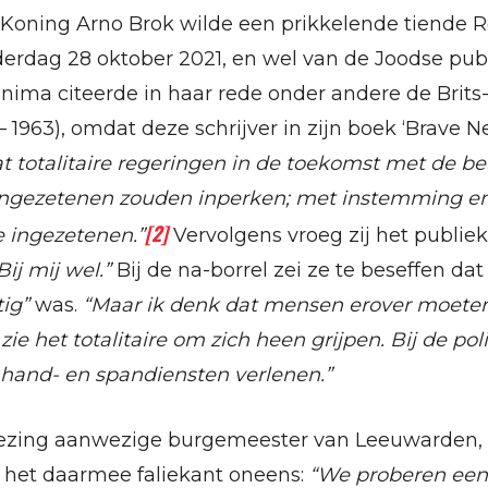
Koning Arno Brok wilde een prikkelende tiende Re
derdag 28 oktober 2021, en wel van de Joodse publ
ima citeerde in haar rede onder andere de Brit
– 1963), omdat deze schrijver in zijn boek ‘Brave 
t totalitaire regeringen in de toekomst met de bel
 ingezetenen zouden inperken; met instemming en 
[2]
e ingezetenen.”
Vervolgens vroeg zij het publiek
Bij mij wel.”
Bij de na-borrel zei ze te beseffen da
tig”
was.
“Maar ik denk dat mensen erover moete
 zie het totalitaire om zich heen grijpen. Bij de pol
hand- en spandiensten verlenen.”
lezing aanwezige burgemeester van Leeuwarden,
het daarmee faliekant oneens:
“We proberen een