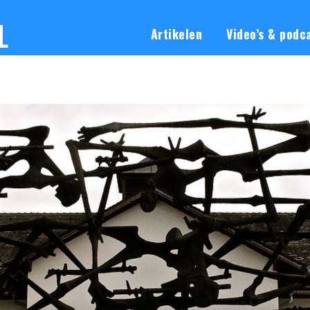
L
Artikelen
Video’s & podc