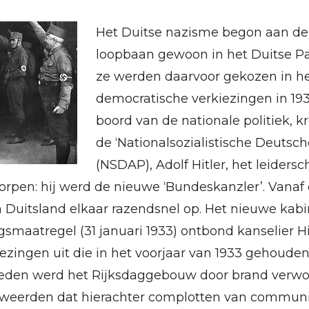
Het Duitse nazisme begon aan de
loopbaan gewoon in het Duitse Pa
ze werden daarvoor gekozen in h
democratische verkiezingen in 19
boord van de nationale politiek, 
de ‘Nationalsozialistische Deutsch
(NSDAP), Adolf Hitler, het leiders
orpen: hij werd de nieuwe ‘Bundeskanzler’. Vana
 Duitsland elkaar razendsnel op. Het nieuwe kabin
gsmaatregel (31 januari 1933) ontbond kanselier H
ezingen uit die in het voorjaar van 1933 gehoud
treden werd het Rijksdaggebouw door brand verwoe
eweerden dat hierachter complotten van commun