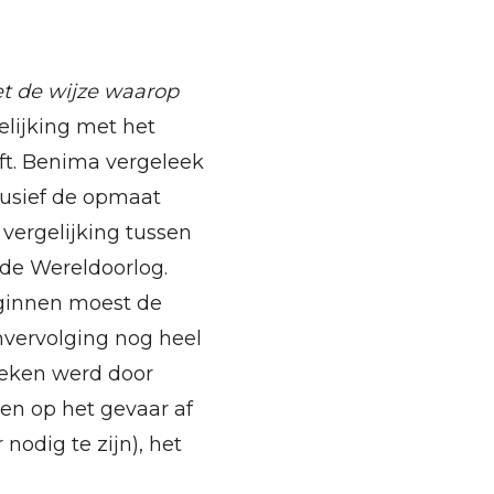
et de wijze waarop
lijking met het
eft. Benima vergeleek
lusief de opmaat
ergelijking tussen
ede Wereldoorlog.
eginnen moest de
envervolging nog heel
eleken werd door
en op het gevaar af
nodig te zijn), het