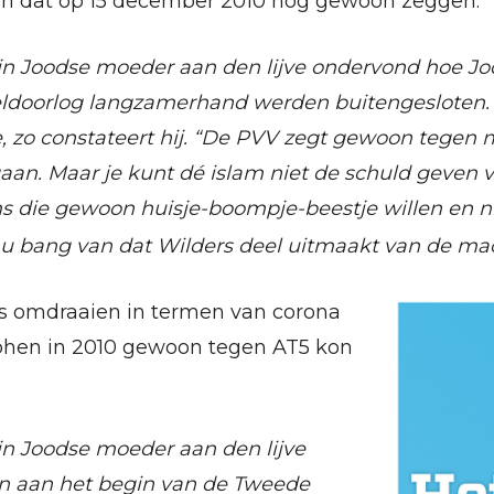
n dat op 15 december 2010 nog gewoon zeggen:
ijn Joodse moeder aan den lijve ondervond hoe J
ldoorlog langzamerhand werden buitengesloten.
, zo constateert hij. “De PVV zegt gewoon tegen 
ggaan. Maar je kunt dé islam niet de schuld geven
ms die gewoon huisje-boompje-beestje willen en n
 bang van dat Wilders deel uitmaakt van de mac
s omdraaien in termen van corona
ohen in 2010 gewoon tegen AT5 kon
ijn Joodse moeder aan den lijve
n aan het begin van de Tweede