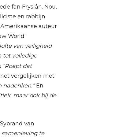
de fan Fryslân. Nou,
iciste en rabbijn
s-Amerikaanse auteur
New World’
ofte van veiligheid
tot volledige
:
“Roept dat
t het vergelijken met
n nadenken.”
En
itiek, maar ook bij de
 Sybrand van
 samenleving te