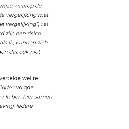
 wijze waarop de
de vergelijking met
e vergelijking”
, zei
 zijn een risico
ls ik, kunnen zich
den dat ook niet
ertelde wel te
igde,”
volgde
r? Ik ben hier samen
ving. Iedere