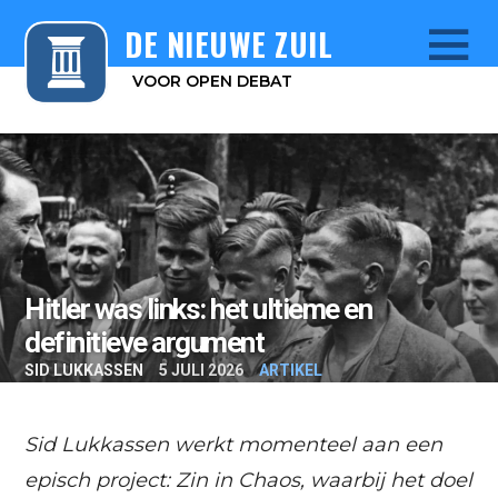
DE NIEUWE ZUIL
VOOR OPEN DEBAT
Menu
Hitler was links: het ultieme en
definitieve argument
SID LUKKASSEN
5 JULI 2026
ARTIKEL
Sid Lukkassen werkt momenteel aan een
episch project: Zin in Chaos, waarbij het doel