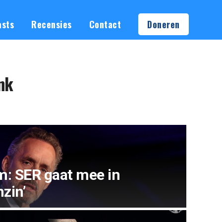
asts
Recensies
Contact
Doneren
ink
: SER gaat mee in
zin’