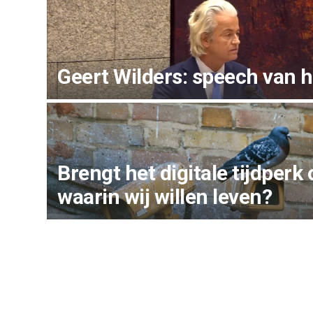
Geert Wilders: speech van h
Brengt het digitale tijdperk
waarin wij willen leven?