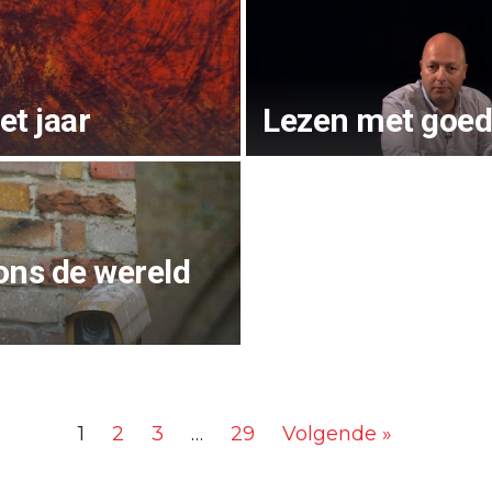
et jaar
Lezen met goed
 ons de wereld
1
2
3
…
29
Volgende »