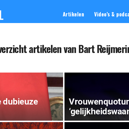
L
Artikelen
Video’s & podc
erzicht artikelen van Bart Reijmer
 dubieuze
Vrouwenquotum
‘gelijkheidswaan