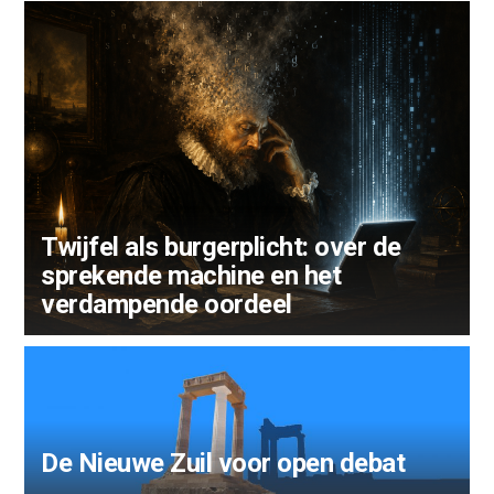
Twijfel als burgerplicht: over de
sprekende machine en het
Uitsnedes van Sids beschouwingen
verdampende oordeel
op liberalisme
De Nieuwe Zuil voor open debat