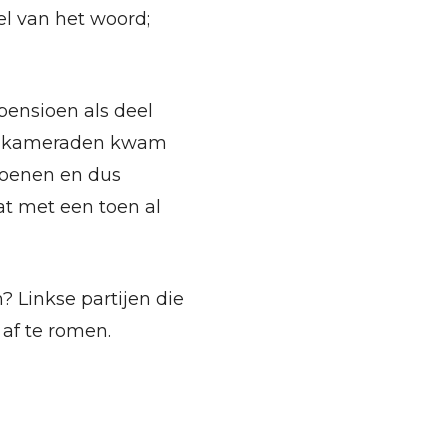
el van het woord;
pensioen als deel
dA kameraden kwam
ioenen en dus
t met een toen al
 Linkse partijen die
 af te romen.