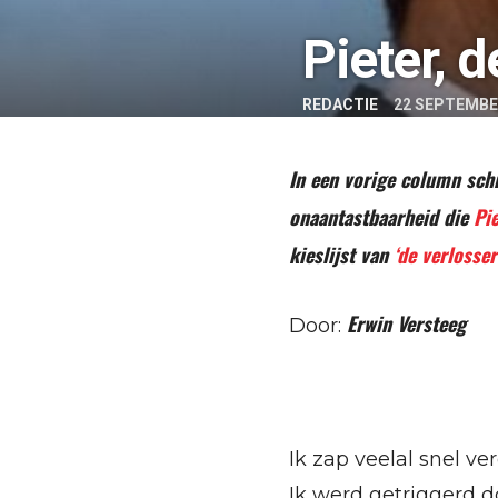
Pieter, d
REDACTIE
22 SEPTEMBE
In een vorige column schr
onaantastbaarheid die
Pi
kieslijst van
‘de verlosser
Erwin Versteeg
Door:
Ik zap veelal snel ve
Ik werd getriggerd d