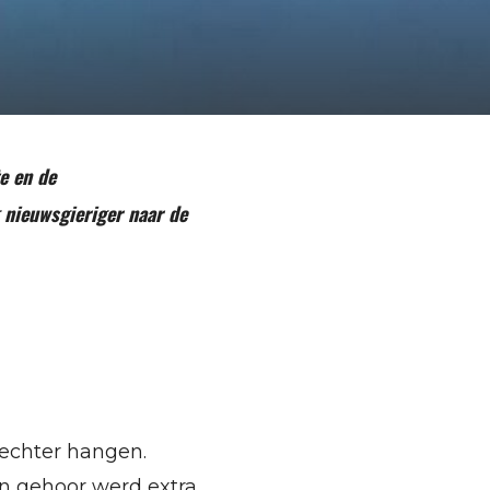
e en de
 nieuwsgieriger naar de
 echter hangen.
jn gehoor werd extra