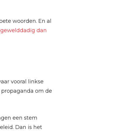
zoete woorden. En al
r gewelddadig dan
ar vooral linkse
eke propaganda om de
langen een stem
leid. Dan is het