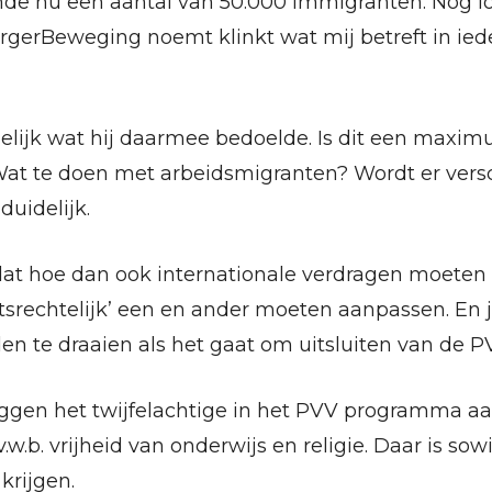
de nu een aantal van 50.000 immigranten. Nog los
rgerBeweging noemt klinkt wat mij betreft in ied
delijk wat hij daarmee bedoelde. Is dit een maximu
Wat te doen met arbeidsmigranten? Wordt er vers
duidelijk.
l dat hoe dan ook internationale verdragen moete
atsrechtelijk’ een en ander moeten aanpassen. En ju
en te draaien als het gaat om uitsluiten van de P
zeggen het twijfelachtige in het PVV programma 
.w.b. vrijheid van onderwijs en religie. Daar is sow
krijgen.