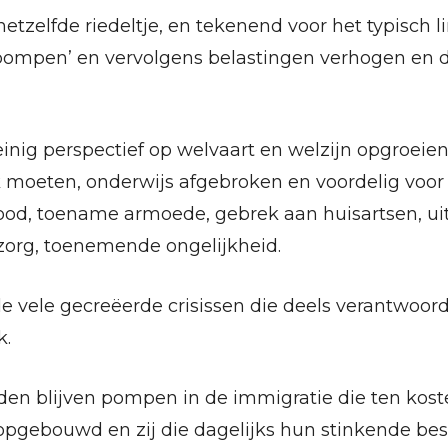
hetzelfde riedeltje, en tekenend voor het typisch li
dpompen’ en vervolgens belastingen verhogen en d
nig perspectief op welvaart en welzijn opgroeie
 moeten, onderwijs afgebroken en voordelig voor
od, toename armoede, gebrek aan huisartsen, uit
org, toenemende ongelijkheid.
e vele gecreëerde crisissen die deels verantwoorde
k.
rden blijven pompen in de immigratie die ten kos
opgebouwd en zij die dagelijks hun stinkende bes