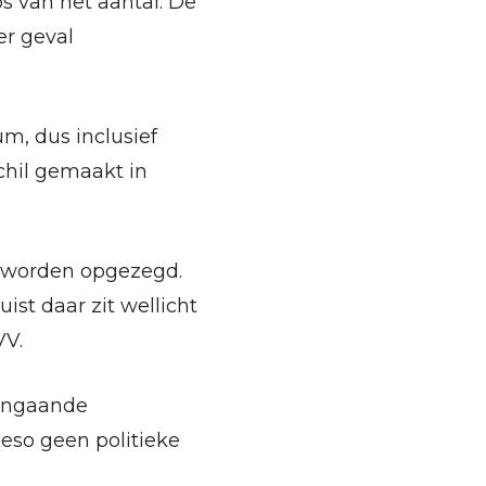
 van het aantal. De
er geval
m, dus inclusief
chil gemaakt in
n worden opgezegd.
ist daar zit wellicht
VV.
aangaande
ieso geen politieke