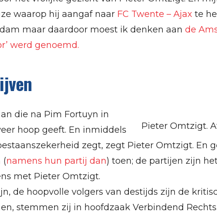
jze waarop hij aangaf naar
FC Twente – Ajax
te he
rdam maar daardoor moest ik denken aan
de Ams
dor’ werd genoemd.
ijven
an die na Pim Fortuyn in
Pieter Omtzigt. A
er hoop geeft. En inmiddels
 bestaanszekerheid zegt, zegt Pieter Omtzigt. En g
 (
namens hun partij dan
) toen; de partijen zijn he
ns met Pieter Omtzigt.
n, de hoopvolle volgers van destijds zijn de kritis
n, stemmen zij in hoofdzaak Verbindend Rechts. 