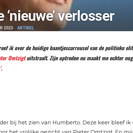
e ‘nieuwe’ verlosser
R 2023
ARTIKEL
eef ik over de huidige baantjescarrousel van de politieke elit
eter Omtzigt
uitstraalt. Zijn optreden nu maakt me echter nog
’
.
rder bij het zien van Humberto. Deze keer bleef ik
oor het vrolijke gezicht van Pieter Omtzigt. En mi